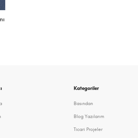
nı
ı
Kategoriler
a
Basından
m
Blog Yazılarım
Ticari Projeler