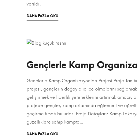
Konusunda
ve
verildi.
Seminer
KOSGEB
OKUMAK
DAHA FAZLA OKU
IÇIN
İşbirliğinde
ILGINÇ
BIR
5.000
MAKALE
HAKKINDA
Öğrenciye
4
Gençlerle Kamp Organiza
Girişimcilik
Ocak
Eğitim
2024
Gençlerle Kamp Organizasyonları Projesi Proje Tanıt
Gençlerle
2023-
projesi, gençlerin doğayla iç içe olmalarını sağlamak,
08-
Kamp
geliştirmek ve liderlik yeteneklerini artırmak amacıyla 
12T22:11:00+03:00
projede gençler, kamp ortamında eğlenceli ve öğretici
Organizasyonları
Kategori:
geçirme fırsatı bulurlar. Proje Detayları: Kamp Lokas
Projeler
,
güzelliklere sahip kampta…
4
Sosyal
Ocak
OKUMAK
DAHA FAZLA OKU
Projeler