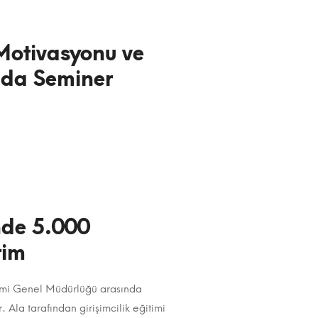
Motivasyonu ve
nda Seminer
nde 5.000
tim
timi Genel Müdürlüğü arasında
 Ala tarafından girişimcilik eğitimi