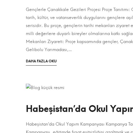
2024
Gençlerle Çanakkale Gezileri Projesi Proje Tanıtımı: 
Gençlerle
2023-
tarih, kültür, ve vatanseverlik duygularını gençlere a
08-
Çanakkale
serisidir. Bu proje, gençlerin tarihi mekanları ziyaret e
12T22:08:42+03:00
milli değerlere duyarlı bireyler olmalarına katkı sağla
Gezileri
Kategori:
Mekanları Ziyareti: Proje kapsamında gençler, Çanakka
Projeler
,
Gelibolu Yarımadası,…
Sosyal
Projeler
OKUMAK
DAHA FAZLA OKU
IÇIN
ILGINÇ
BIR
4
MAKALE
Ocak
HAKKINDA
2024
Habeşistan’da Okul Yap
2023-
08-
12T22:07:02+03:00
Habeşistan’da Okul Yapım Kampanyası Kampanya Tan
Habeşistan’da
Kategori:
Kampanyası, eğitimde fırsat eşitsizliğini azaltmak ve