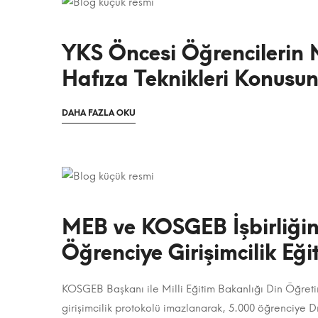
YKS Öncesi Öğrencilerin 
Hafıza Teknikleri Konusu
OKUMAK
DAHA FAZLA OKU
YKS
IÇIN
ILGINÇ
Öncesi
BIR
MAKALE
Öğrencilerin
HAKKINDA
Motivasyonu
MEB ve KOSGEB İşbirliği
ve
Öğrenciye Girişimcilik Eği
Hafıza
KOSGEB Başkanı ile Milli Eğitim Bakanlığı Din Öğre
Teknikleri
MEB
girişimcilik protokolü imazlanarak, 5.000 öğrenciye Dr.