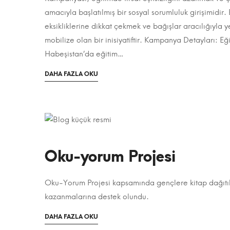
Okul
Projeler
,
amacıyla başlatılmış bir sosyal sorumluluk girişimidi
Sosyal
eksikliklerine dikkat çekmek ve bağışlar aracılığıyla y
Yapım
Projeler
mobilize olan bir inisiyatiftir. Kampanya Detayları: Eğ
Kampanyası
Habeşistan’da eğitim…
OKUMAK
DAHA FAZLA OKU
IÇIN
ILGINÇ
BIR
MAKALE
HAKKINDA
4
Ocak
Oku-yorum Projesi
2024
2023-
Oku-Yorum Projesi kapsamında gençlere kitap dağıtıld
08-
Oku-
kazanmalarına destek olundu.
12T22:06:32+03:00
yorum
Kategori:
OKUMAK
DAHA FAZLA OKU
IÇIN
Projeler
,