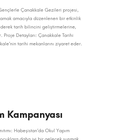
Gençlerle Çanakkale Gezileri projesi,
şılamak amacıyla düzenlenen bir etkinlik
derek tarih bilincini geliştirmelerine,
r. Proje Detayları: Çanakkale Tarihi
le’nin tarihi mekanlarını ziyaret eder.
ım Kampanyası
ıtımı: Habeşistan’da Okul Yapım
 çocuklara daha iyi bir gelecek sunmak