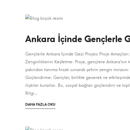
Projesi
ILGINÇ
Sosyal
BIR
Projeler
MAKALE
HAKKINDA
Ankara İçinde Gençlerle G
4
Ocak
Gençlerle Ankara İçinde Gezi Projesi Proje Amaçları: 
Ankara
2024
Zenginliklerini Keşfetme: Proje, gençlere Ankara’nın ta
İçinde
2023-
yakından tanıma fırsatı sunarak şehrin zengin mirasın
08-
Güçlendirme: Gençler, birlikte gezerek ve etkileşimde
Gençlerle
12T22:05:29+03:00
ilişkiler kurarlar. Bu, sosyal bağları güçlendirir ve t
Gezi
Kategori:
Bilgi…
Projeler
,
OKUMAK
DAHA FAZLA OKU
Sosyal
IÇIN
Projeler
ILGINÇ
BIR
MAKALE