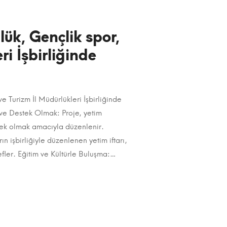
ülük, Gençlik spor,
ri İşbirliğinde
ve Turizm İl Müdürlükleri İşbirliğinde
 ve Destek Olmak: Proje, yetim
tek olmak amacıyla düzenlenir.
 işbirliğiyle düzenlenen yetim iftarı,
ler. Eğitim ve Kültürle Buluşma:…