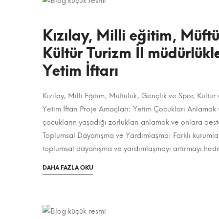
HAKKINDA
4
Ocak
Kızılay, Milli eğitim, Müft
2024
Kültür Turizm İl müdürlükle
2023-
08-
Yetim İftarı
12T22:04:31+03:00
Kategori:
Kızılay, Milli Eğitim, Müftülük, Gençlik ve Spor, Kültür 
Kızılay,
Projeler
,
Yetim İftarı Proje Amaçları: Yetim Çocukları Anlamak
Sosyal
Milli
çocukların yaşadığı zorlukları anlamak ve onlara des
Projeler
Toplumsal Dayanışma ve Yardımlaşma: Farklı kurumların
eğitim,
toplumsal dayanışma ve yardımlaşmayı artırmayı hedef
Müftülük,
OKUMAK
DAHA FAZLA OKU
Gençlik
IÇIN
ILGINÇ
spor,
BIR
MAKALE
HAKKINDA