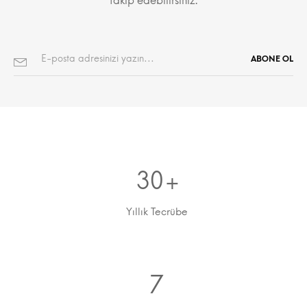
takip edebilirsiniz.
30
+
Yıllık Tecrübe
7