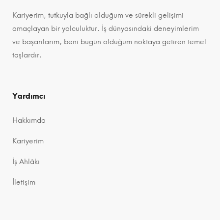
Projeler
,
Ticari
Kariyerim, tutkuyla bağlı olduğum ve sürekli gelişimi
Projeler
amaçlayan bir yolculuktur. İş dünyasındaki deneyimlerim
ve başarılarım, beni bugün olduğum noktaya getiren temel
taşlardır.
Yardımcı
Hakkımda
Kariyerim
İş Ahlâkı
İletişim