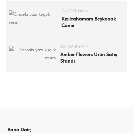
Ürünleri
ÖNCEKI YAYIN
Kızılcahamam Beşkonak
Satış
Camii
Mağazası
SONRAKI YAYIN
Amber Flowers Ürün Satış
Standı
4
Ocak
2024
2023-
08-
12T23:24:00+03:00
Kategori:
Bana Dair;