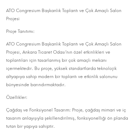
ATO
ATO Congresium Başkanlık Toplantı ve Çok Amaçlı Salon
Projesi
Congresium
Proje Tanıtımı:
Başkanlık
ATO Congresium Başkanlık Toplantı ve Çok Amaçlı Salon
Toplantı
Projesi, Ankara Ticaret Odası’nın özel etkinlikleri ve
ve
toplantıları için tasarlanmış bir çok amaçlı mekanı
içermektedir. Bu proje, yüksek standartlarda teknolojik
Çok
altyapıya sahip modern bir toplantı ve etkinlik salonunu
Amaçlı
bünyesinde barındırmaktadır.
Salon
Özellikler:
Çağdaş ve Fonksiyonel Tasarım: Proje, çağdaş mimari ve iç
tasarım anlayışıyla şekillendirilmiş, fonksiyonelliği ön planda
tutan bir yapıya sahiptir.