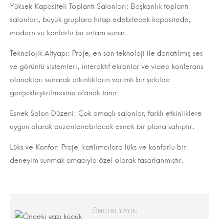
Yüksek Kapasiteli Toplantı Salonları: Başkanlık toplantı
4
salonları, büyük gruplara hitap edebilecek kapasitede,
Ocak
modern ve konforlu bir ortam sunar.
2024
2023-
Teknolojik Altyapı: Proje, en son teknoloji ile donatılmış ses
08-
ve görüntü sistemleri, interaktif ekranlar ve video konferans
12T23:21:00+03:00
olanakları sunarak etkinliklerin verimli bir şekilde
Kategori:
gerçekleştirilmesine olanak tanır.
Projeler
,
Esnek Salon Düzeni: Çok amaçlı salonlar, farklı etkinliklere
Ticari
uygun olarak düzenlenebilecek esnek bir plana sahiptir.
Projeler
Lüks ve Konfor: Proje, katılımcılara lüks ve konforlu bir
deneyim sunmak amacıyla özel olarak tasarlanmıştır.
ÖNCEKI YAYIN